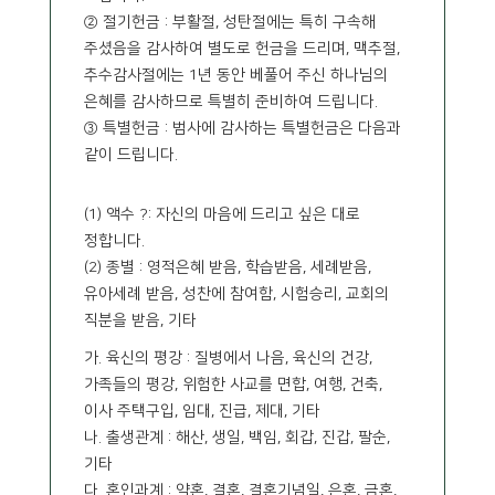
② 절기헌금 : 부활절, 성탄절에는 특히 구속해
주셨음을 감사하여 별도로 헌금을 드리며, 맥추절,
추수감사절에는 1년 동안 베풀어 주신 하나님의
은혜를 감사하므로 특별히 준비하여 드립니다.
③ 특별헌금 : 범사에 감사하는 특별헌금은 다음과
같이 드립니다.
(1) 액수 ?: 자신의 마음에 드리고 싶은 대로
정합니다.
(2) 종별 : 영적은혜 받음, 학습받음, 세례받음,
유아세례 받음, 성찬에 참여함, 시험승리, 교회의
직분을 받음, 기타
가. 육신의 평강 : 질병에서 나음, 육신의 건강,
가족들의 평강, 위험한 사교를 면합, 여행, 건축,
이사 주택구입, 임대, 진급, 제대, 기타
나. 출생관계 : 해산, 생일, 백임, 회갑, 진갑, 팔순,
기타
다. 혼인과계 : 약혼, 결혼, 결혼기념일, 은혼, 금혼,